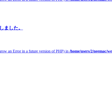
をしました。
throw an Error in a future version of PHP) in
/home/users/2/neemac/w