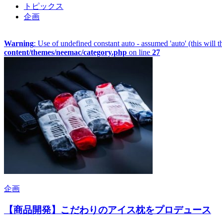
トピックス
企画
Warning
: Use of undefined constant auto - assumed 'auto' (this will 
content/themes/neemac/category.php
on line
27
企画
【商品開発】こだわりのアイス枕をプロデュース