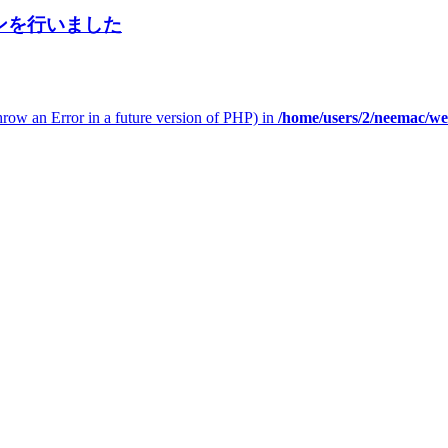
ョンを行いました
throw an Error in a future version of PHP) in
/home/users/2/neemac/w