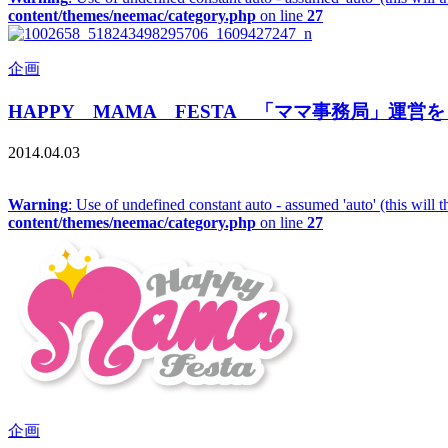
content/themes/neemac/category.php
on line
27
企画
HAPPY MAMA FESTA 「ママ事務局」運営
2014.04.03
Warning
: Use of undefined constant auto - assumed 'auto' (this will 
content/themes/neemac/category.php
on line
27
企画