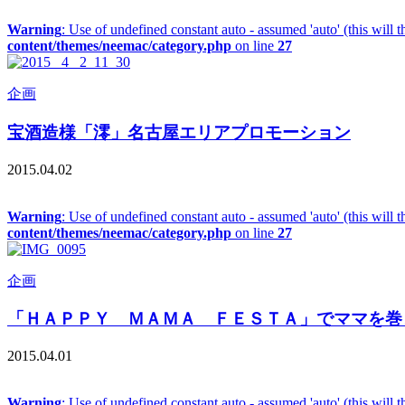
Warning
: Use of undefined constant auto - assumed 'auto' (this will 
content/themes/neemac/category.php
on line
27
企画
宝酒造様「澪」名古屋エリアプロモーション
2015.04.02
Warning
: Use of undefined constant auto - assumed 'auto' (this will 
content/themes/neemac/category.php
on line
27
企画
「ＨＡＰＰＹ ＭＡＭＡ ＦＥＳＴＡ」でママを巻
2015.04.01
Warning
: Use of undefined constant auto - assumed 'auto' (this will 