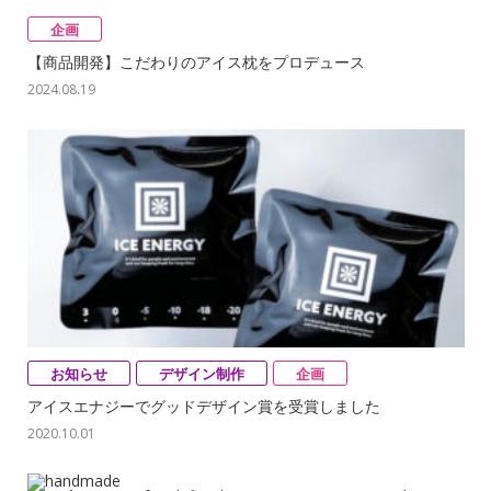
企画
【商品開発】こだわりのアイス枕をプロデュース
2024.08.19
Warning
: Use of undefined constant auto - assumed 'auto'
(this will throw an Error in a future version of PHP) in
/home/users/2/neemac/web/neemac/neemac_2016/wp/w
content/themes/neemac/single.php
on line
97
お知らせ
デザイン制作
企画
アイスエナジーでグッドデザイン賞を受賞しました
2020.10.01