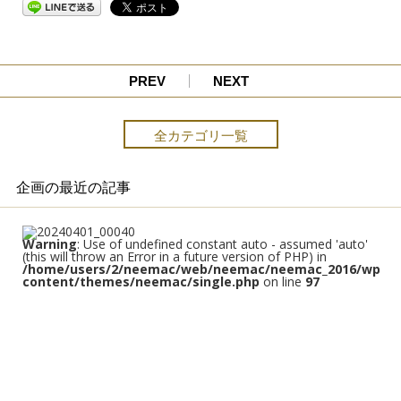
PREV
NEXT
全カテゴリ一覧
企画の最近の記事
Warning
: Use of undefined constant auto - assumed 'auto'
(this will throw an Error in a future version of PHP) in
/home/users/2/neemac/web/neemac/neemac_2016/wp/w
content/themes/neemac/single.php
on line
97