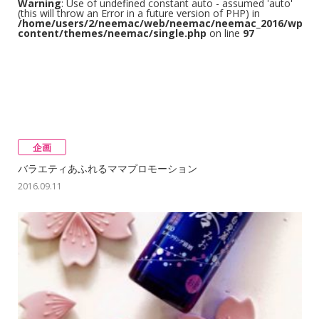
Warning
: Use of undefined constant auto - assumed 'auto'
(this will throw an Error in a future version of PHP) in
/home/users/2/neemac/web/neemac/neemac_2016/wp/w
content/themes/neemac/single.php
on line
97
企画
バラエティあふれるママプロモーション
2016.09.11
Warning
: Use of undefined constant auto - assumed 'auto'
(this will throw an Error in a future version of PHP) in
/home/users/2/neemac/web/neemac/neemac_2016/wp/w
content/themes/neemac/single.php
on line
97