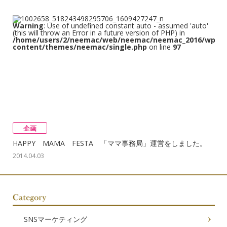
Warning
: Use of undefined constant auto - assumed 'auto'
(this will throw an Error in a future version of PHP) in
/home/users/2/neemac/web/neemac/neemac_2016/wp/w
content/themes/neemac/single.php
on line
97
企画
HAPPY MAMA FESTA 「ママ事務局」運営をしました。
2014.04.03
SNSマーケティング