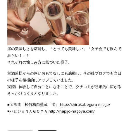
澪の美味しさを堪能し、「とっても美味しい」「女子会でも飲んで
みたい！」と
それぞれの愉しみ方に気づいた様子。
宝酒造様からの厚いおもてなしにも感動し、その後ブログでも当日
の様子を積極的にアップしていました。
実際に体験して自分ごとになることで、クチコミが効果的に広がる
きっかけづくりとなりました。
■宝酒造 松竹梅白壁蔵「澪」 http://shirakabegura-mio.jp/
■ハピジョＮＡＧＯＹＡ http://hapijo-nagoya.com/