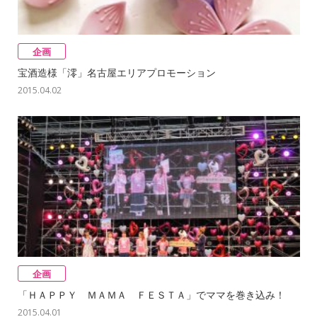
企画
宝酒造様「澪」名古屋エリアプロモーション
2015.04.02
Warning
: Use of undefined constant auto - assumed 'auto'
(this will throw an Error in a future version of PHP) in
/home/users/2/neemac/web/neemac/neemac_2016/wp/w
content/themes/neemac/single.php
on line
97
企画
「ＨＡＰＰＹ ＭＡＭＡ ＦＥＳＴＡ」でママを巻き込み！
2015.04.01